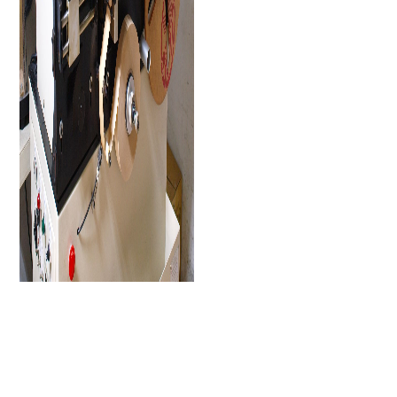
best fake rolex
best replica watches
best fake rolex
super clone
rolex
gute gefälschte Rolex