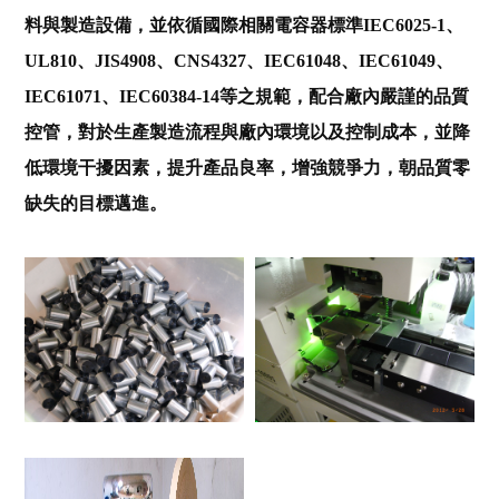
料與製造設備，並依循國際相關電容器標準IEC6025-1、
UL810、JIS4908、CNS4327、IEC61048、IEC61049、
IEC61071、IEC60384-14等之規範，配合廠內嚴謹的品質
控管，對於生產製造流程與廠內環境以及控制成本，並降
低環境干擾因素，提升產品良率，增強競爭力，朝品質零
缺失的目標邁進。